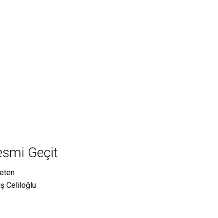
esmi Geçit
eten
ış Celiloğlu