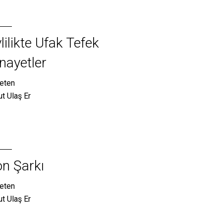
lilikte Ufak Tefek
nayetler
eten
t Ulaş Er
n Şarkı
eten
t Ulaş Er