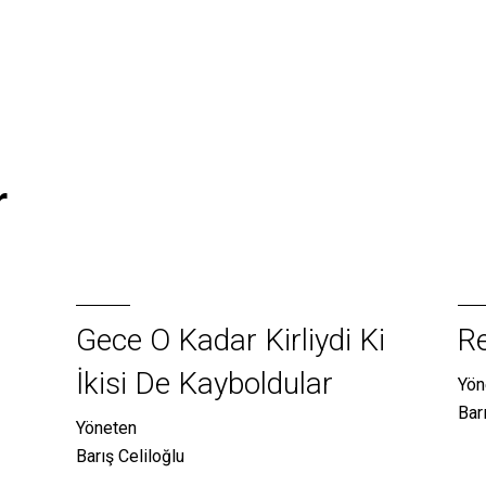
r
Gece O Kadar Kirliydi Ki
R
İkisi De Kayboldular
Yön
Bar
Yöneten
Barış Celiloğlu